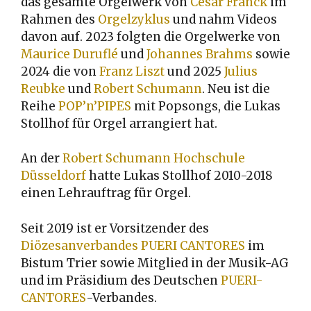
das gesamte Orgelwerk von
César Franck
im
Rahmen des
Orgelzyklus
und nahm Videos
davon auf. 2023 folgten die Orgelwerke von
Maurice Duruflé
und
Johannes Brahms
sowie
2024 die von
Franz Liszt
und 2025
Julius
Reubke
und
Robert Schumann
. Neu ist die
Reihe
POP’n’PIPES
mit Popsongs, die Lukas
Stollhof für Orgel arrangiert hat.
An der
Robert Schumann Hochschule
Düsseldorf
hatte Lukas Stollhof 2010-2018
einen Lehrauftrag für Orgel.
Seit 2019 ist er Vorsitzender des
Diözesanverbandes PUERI CANTORES
im
Bistum Trier sowie Mitglied in der Musik-AG
und im Präsidium des Deutschen
PUERI-
CANTORES
-Verbandes.