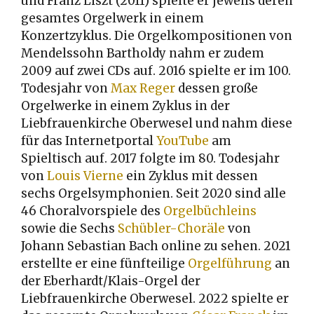
und Franz Liszt (2011) spielte er jeweils deren
gesamtes Orgelwerk in einem
Konzertzyklus. Die Orgelkompositionen von
Mendelssohn Bartholdy nahm er zudem
2009 auf zwei CDs auf. 2016 spielte er im 100.
Todesjahr von
Max Reger
dessen große
Orgelwerke in einem Zyklus in der
Liebfrauenkirche Oberwesel und nahm diese
für das Internetportal
YouTube
am
Spieltisch auf. 2017 folgte im 80. Todesjahr
von
Louis Vierne
ein Zyklus mit dessen
sechs Orgelsymphonien. Seit 2020 sind alle
46 Choralvorspiele des
Orgelbüchleins
sowie die Sechs
Schübler-Choräle
von
Johann Sebastian Bach online zu sehen. 2021
erstellte er eine fünfteilige
Orgelführung
an
der Eberhardt/Klais-Orgel der
Liebfrauenkirche Oberwesel. 2022 spielte er