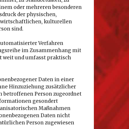
 einem oder mehreren besonderen
sdruck der physischen,
wirtschaftlichen, kulturellen
rson sind.
 automatisierter Verfahren
gangsreihe im Zusammenhang mit
t weit und umfasst praktisch
onenbezogener Daten in einer
hne Hinzuziehung zusätzlicher
n betroffenen Person zugeordnet
nformationen gesondert
rganisatorischen Maßnahmen
rsonenbezogenen Daten nicht
 natürlichen Person zugewiesen